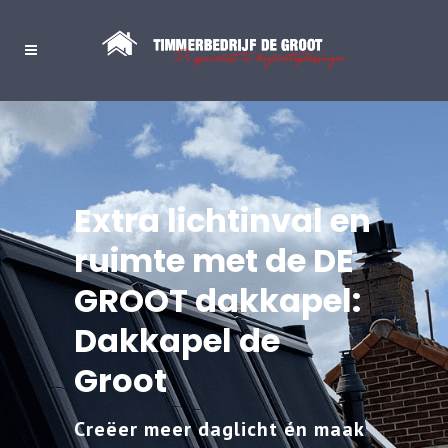
Extra lichtinval en
ruimte met de DE
GROOT dakkapel:
Dakkapel de
Groot
Creëer meer daglicht én maak