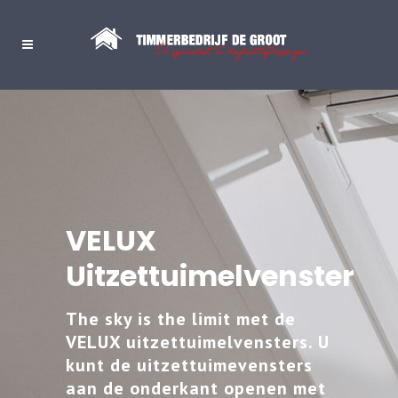
VELUX
Uitzettuimelvenster
The sky is the limit met de
VELUX uitzettuimelvensters. U
kunt de uitzettuimevensters
aan de onderkant openen met